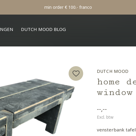
min order € 100.- franco
INGEN
DUTCH MOOD BLOG
DUTCH MOOD
home d
window
--,--
Excl. btw
vensterbank tafel