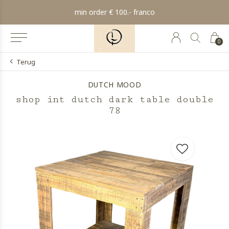
min order € 100.- franco
0
Terug
DUTCH MOOD
shop int dutch dark table double
78