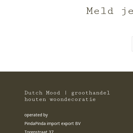
Meld j
Dutch Mood | groothandel
houten woondecoratie
operated by
PindaPinda import export BV
Torenstraat 37