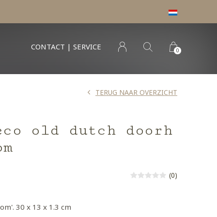
CONTACT | SERVICE
0
TERUG NAAR OVERZICHT
eco old dutch doorh
om
(0)
m'. 30 x 13 x 1.3 cm