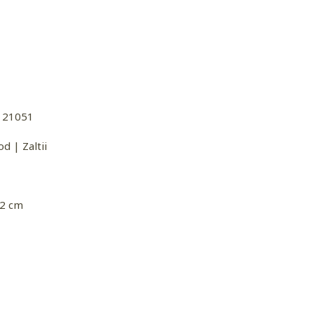
121051
d | Zaltii
 2 cm