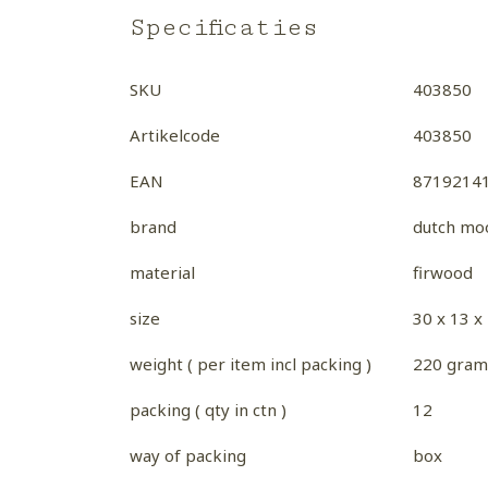
Specificaties
SKU
403850
Artikelcode
403850
EAN
8719214
brand
dutch moo
material
firwood
size
30 x 13 x
weight ( per item incl packing )
220 gram
packing ( qty in ctn )
12
way of packing
box