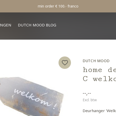
min order € 100.- franco
INGEN
DUTCH MOOD BLOG
DUTCH MOOD
home d
C welk
--,--
Excl. btw
Deurhanger 'Welko