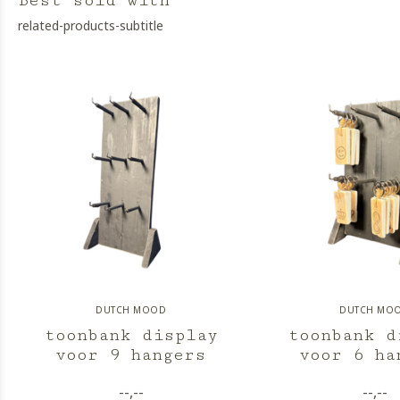
Best sold with
related-products-subtitle
DUTCH MOOD
DUTCH MO
toonbank display
toonbank d
voor 9 hangers
voor 6 ha
--,--
--,--