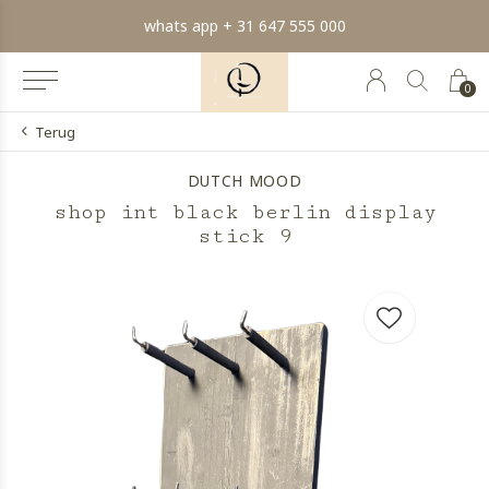
whats app + 31 647 555 000
0
Terug
DUTCH MOOD
shop int black berlin display
stick 9