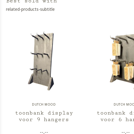
Best sold with
related-products-subtitle
DUTCH MOOD
DUTCH MO
toonbank display
toonbank d
voor 9 hangers
voor 6 ha
--,--
--,--