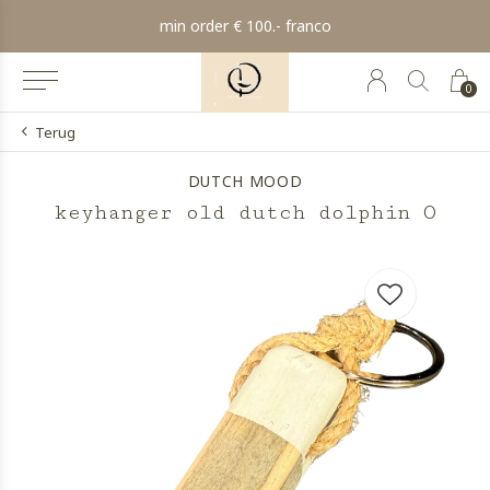
min order € 100.- franco
0
Terug
DUTCH MOOD
keyhanger old dutch dolphin O