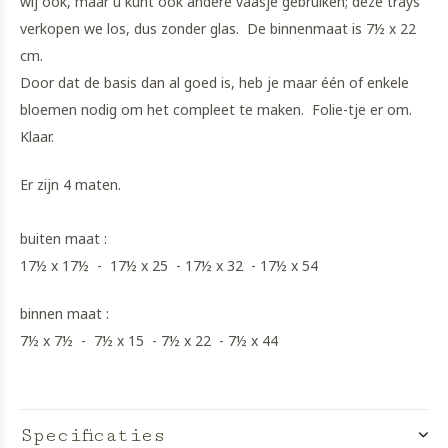
wij ook, maar u kunt ook andere vaasje gebruiken; deze trays
verkopen we los, dus zonder glas. De binnenmaat is 7½ x 22
cm.
Door dat de basis dan al goed is, heb je maar één of enkele
bloemen nodig om het compleet te maken. Folie-tje er om.
Klaar.
Er zijn 4 maten.
buiten maat :
17½ x 17½ - 17½ x 25 - 17½ x 32 - 17½ x 54
binnen maat :
7½ x 7½ - 7½ x 15 - 7½ x 22 - 7½ x 44
Specificaties