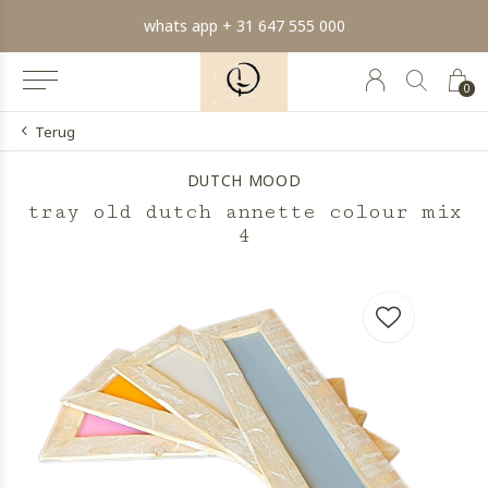
whats app + 31 647 555 000
0
Terug
DUTCH MOOD
tray old dutch annette colour mix
4