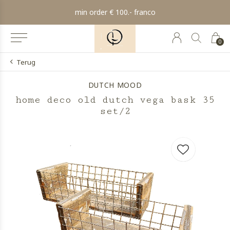
min order € 100.- franco
0
Terug
DUTCH MOOD
home deco old dutch vega bask 35
set/2