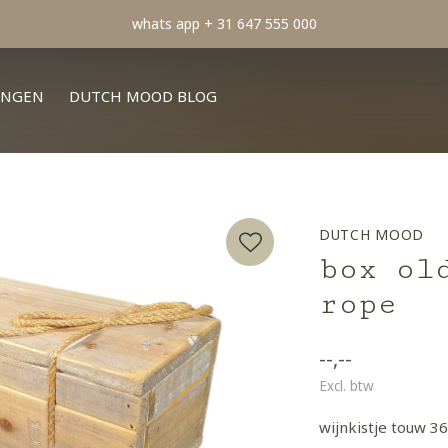
min order € 100.- franco
INGEN
DUTCH MOOD BLOG
DUTCH MOOD
box ol
rope
--,--
Excl. btw
wijnkistje touw 3