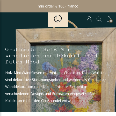
min order € 100.- franco
0
Großhandel Holz Mini
Wandfliesen und Dekoration |
Dutch Mood
Holz Mini Wandfliesen mit Vintage-Charakter. Diese Walltiles
sind dekorative Stimmungsgeber und werden als Geschenk,
Wanddekoration oder kleines Interior-Element in
verschiedenen Designs und Formaten eingesetzt. Die
Kollektion ist für den Großhandel entwi