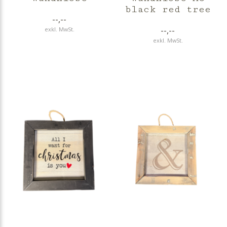
black red tree
--,--
--,--
exkl. MwSt.
exkl. MwSt.