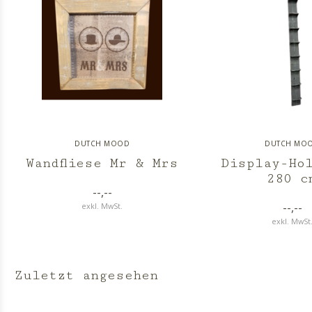
DUTCH MOOD
DUTCH MO
Wandfliese Mr & Mrs
Display-Hol
280 c
--,--
--,--
exkl. MwSt.
exkl. MwSt
Zuletzt angesehen