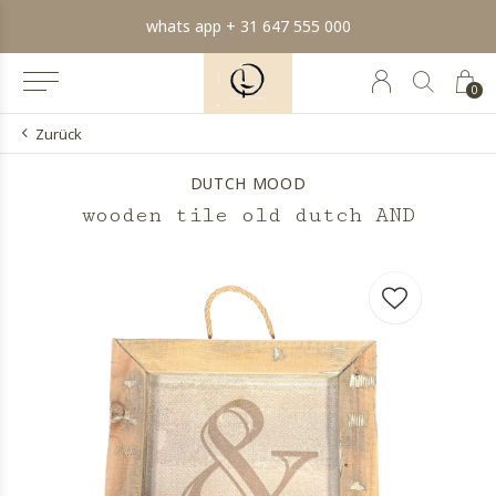
min order € 100.- franco
0
Zurück
DUTCH MOOD
wooden tile old dutch AND