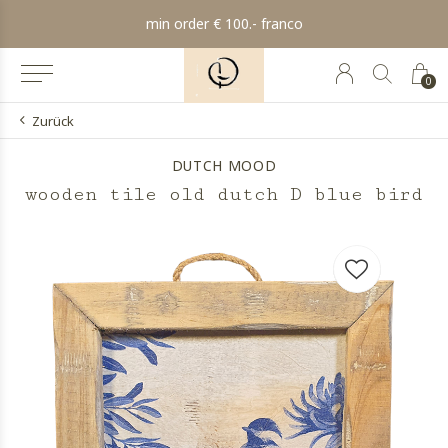
min order € 100.- franco
0
Zurück
DUTCH MOOD
wooden tile old dutch D blue bird