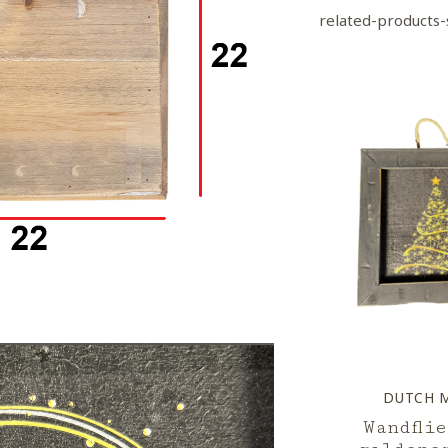
related-products-
DUTCH 
Wandfli