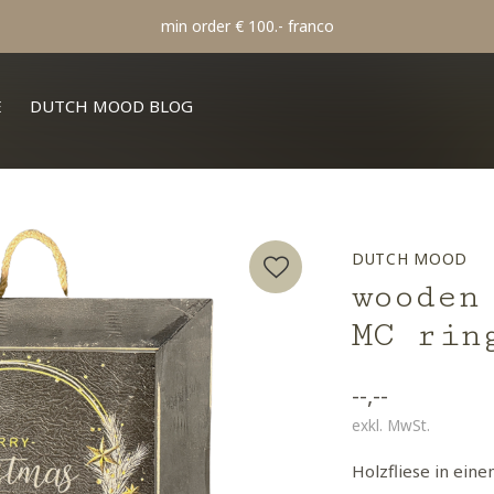
min order € 100.- franco
E
DUTCH MOOD BLOG
DUTCH MOOD
wooden
MC rin
--,--
exkl. MwSt.
Holzfliese in ein