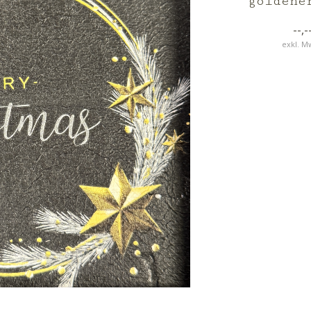
goldene
--,-
exkl. M