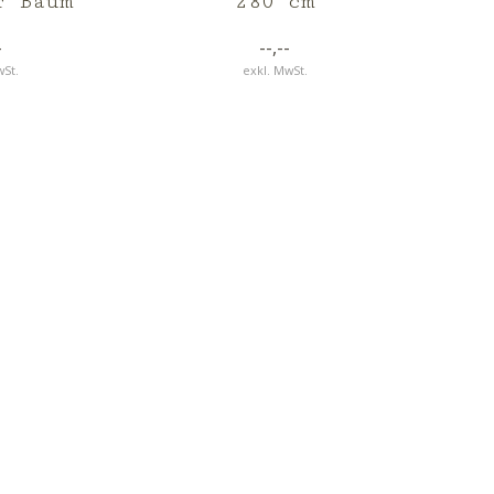
r Baum
280 cm
-
--,--
wSt.
exkl. MwSt.