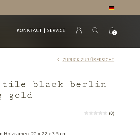
KONKTACT | SERVICE
0
ZURÜCK ZUR ÜBERSICHT
 tile black berlin
g gold
(0)
em Holzramen. 22 x 22 x 3.5 cm