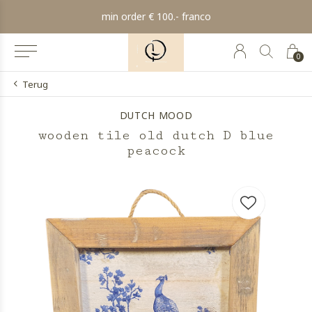
min order € 100.- franco
0
Terug
DUTCH MOOD
wooden tile old dutch D blue
peacock