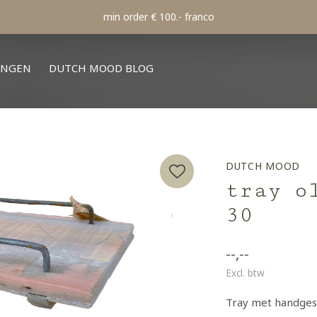
min order € 100.- franco
INGEN
DUTCH MOOD BLOG
DUTCH MOOD
tray o
30
--,--
Excl. btw
Tray met handges