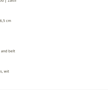
d | Zaltii
 6,5 cm
e and belt
js, wit