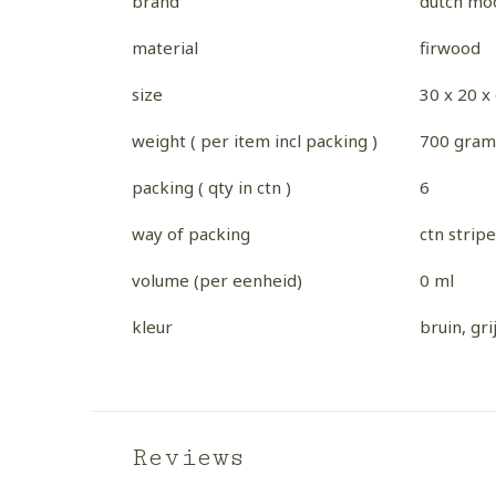
brand
dutch moo
material
firwood
size
30 x 20 x
weight ( per item incl packing )
700 gram
packing ( qty in ctn )
6
way of packing
ctn strip
volume (per eenheid)
0 ml
kleur
bruin, gri
Reviews