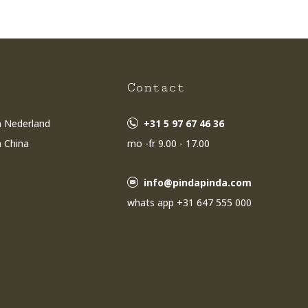
s
Contact
n Nederland
+31 5 97 67 46 36
n China
mo -fr 9.00 - 17.00
info@pindapinda.com
whats app +31 647 555 000