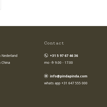
s
Contact
n Nederland
+31 5 97 67 46 36
n China
mo -fr 9.00 - 17.00
info@pindapinda.com
whats app +31 647 555 000