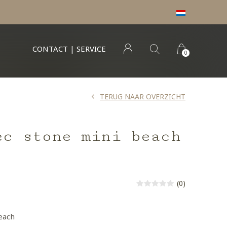
CONTACT | SERVICE
0
TERUG NAAR OVERZICHT
ec stone mini beach
(0)
each