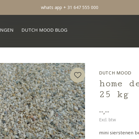
min order € 100.- franco
INGEN
DUTCH MOOD BLOG
DUTCH MOOD
home d
25 kg
--,--
Excl. btw
mini sierstenen b