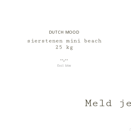
DUTCH MOOD
sierstenen mini beach
25 kg
--,--
Excl. btw
Meld j