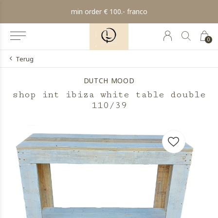
min order € 100.- franco
0
Terug
DUTCH MOOD
shop int ibiza white table double
110/39