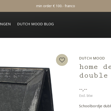
min order € 100.- franco
INGEN
DUTCH MOOD BLOG
DUTCH MOOD
home d
double
--,--
Excl. btw
Schoolbordje dubb