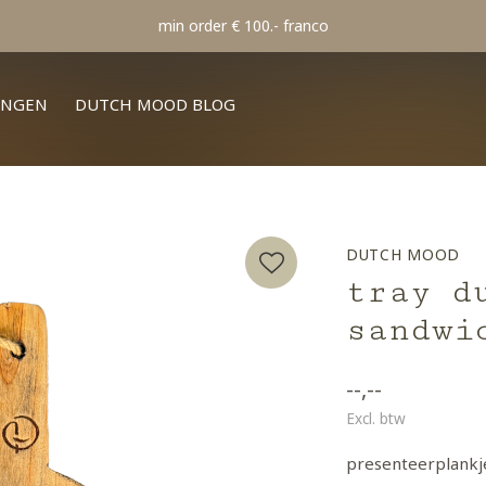
min order € 100.- franco
INGEN
DUTCH MOOD BLOG
DUTCH MOOD
tray d
sandwi
--,--
Excl. btw
presenteerplankje 