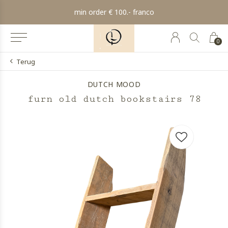
min order € 100.- franco
0
Terug
DUTCH MOOD
furn old dutch bookstairs 78