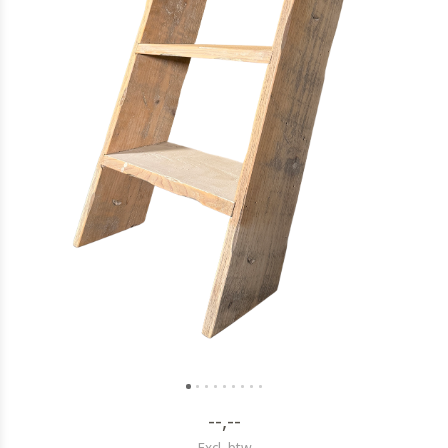
--,--