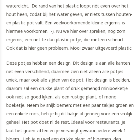
waterdicht. De rand van het plastic loopt nét even over het
hout heen, zodat bij het water geven, er niets tussen houten-
en plastic pot valt. Een veelvoorkomende kleine ergernis is
hiermee voorkomen. ;-). Nu we hier over spreken, nog zo'n
ergernis; een net te dun plastic potje, die meteen scheurt.
Ook dat is hier geen probleem. Mooi zwaar uitgevoerd plastic.
Deze potjes hebben een design. Dit design is aan alle kanten
nét even verschillend, daarmee zien niet alleen alle potjes
uniek, maar ook alle zijden van de pot. Het design is beelden,
daarom zal een drukke plant of druk gemengd miniboeketje
ook niet zo goed lijken, als een rustige plant, of mono
boeketje. Neem bv snijbloemen: met een paar takjes groen en
een enkele roos, heb je bij dit bakje al genoeg voor een vrolijk
geheel. Het pot doet nl de rest. Ideaal voor restaurants. Je
laat het groen zitten en je vervangt gewoon iedere week 1
bloem. Heb je nu wel een drukke plant, of bloemen, dan