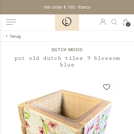
min order € 100.- franco
0
Terug
DUTCH MOOD
pot old dutch tiles 9 blossom
blue