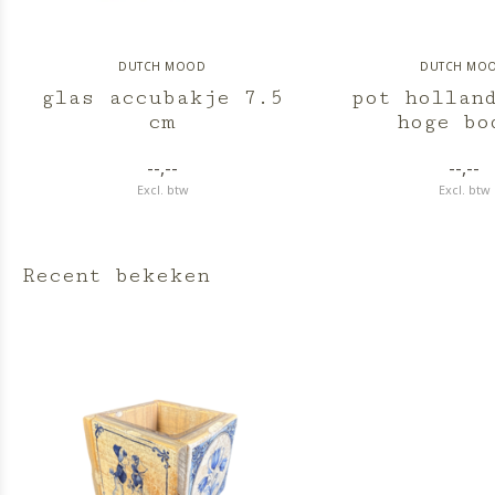
DUTCH MOOD
DUTCH MO
glas accubakje 7.5
pot hollan
cm
hoge bo
--,--
--,--
Excl. btw
Excl. btw
Recent bekeken