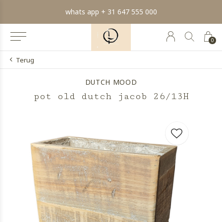
pp + 31 647 555 000
min order €
0
Terug
DUTCH MOOD
pot old dutch jacob 26/13H