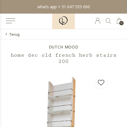
whats app + 31 647 555 000
0
Terug
DUTCH MOOD
home dec old french herb stairs
200