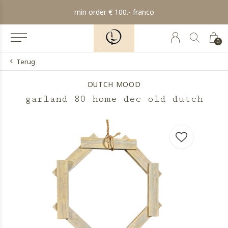
min order € 100.- franco
0
Terug
DUTCH MOOD
garland 80 home dec old dutch