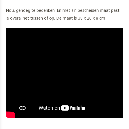
Nou, genoeg te bedenken. En met z'n bescheiden maat past
ie overal net tussen of op. De maat is 38 x 20 x 8 cm