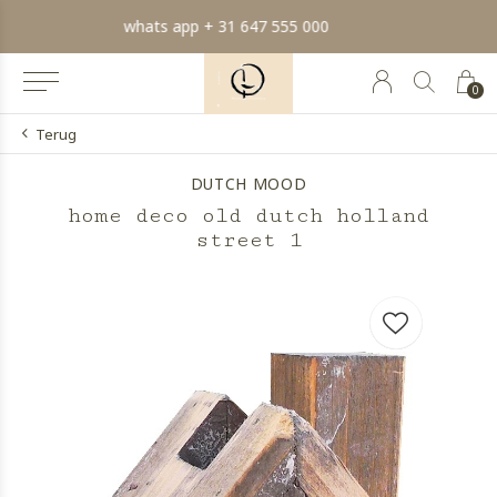
min order € 100.- franco
0
Terug
DUTCH MOOD
home deco old dutch holland
street 1