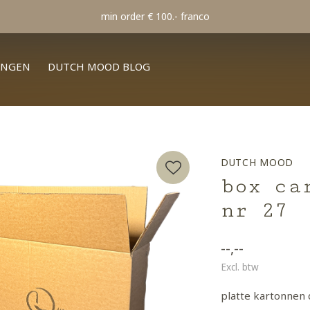
min order € 100.- franco
INGEN
DUTCH MOOD BLOG
DUTCH MOOD
box ca
nr 27
--,--
Excl. btw
platte kartonnen 