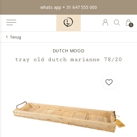
whats app + 31 647 555 000
0
Terug
DUTCH MOOD
tray old dutch marianne 78/20