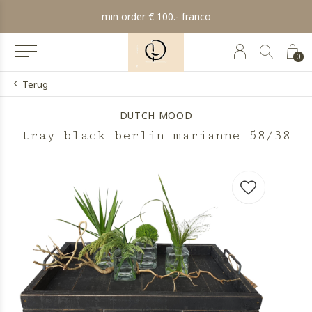
min order € 100.- franco
0
Terug
DUTCH MOOD
tray black berlin marianne 58/38