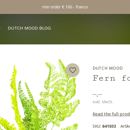
min order € 100.- franco
E
DUTCH MOOD BLOG
DUTCH MOOD
Fern f
--,--
exkl. MwSt.
Read the full prod
SKU:
641033
Arti