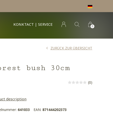
KONKTACT | SERVICE
0
ZURÜCK ZUR ÜBERSICHT
orest bush 30cm
(0)
uct description
kelnummer:
641033
EAN:
871444202373