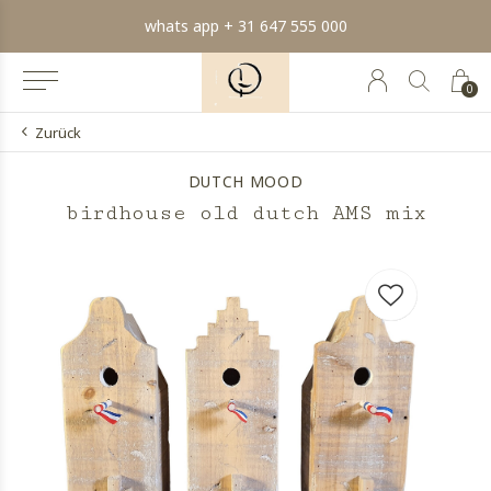
whats app + 31 647 555 000
0
Zurück
DUTCH MOOD
birdhouse old dutch AMS mix