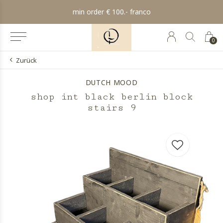
min order € 100.- franco
0
Zurück
DUTCH MOOD
shop int black berlin block
stairs 9