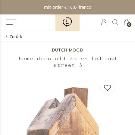
min order € 100.- franco
0
Zurück
DUTCH MOOD
home deco old dutch holland
street 3