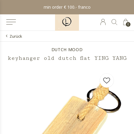
min order € 100.- franco
0
Zurück
DUTCH MOOD
keyhanger old dutch flat YING YANG