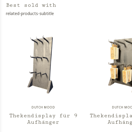
Best sold with
related-products-subtitle
DUTCH MOOD
DUTCH MO
Thekendisplay für 9
Thekendispl
Aufhänger
Aufhän