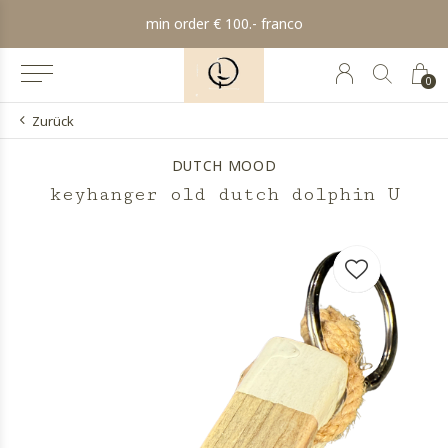
min order € 100.- franco
0
Zurück
DUTCH MOOD
keyhanger old dutch dolphin U