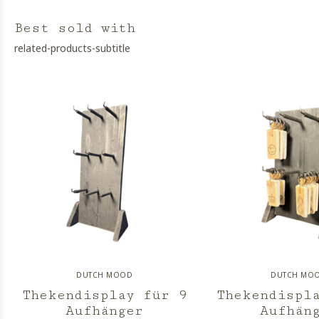
Best sold with
related-products-subtitle
DUTCH MOOD
DUTCH MO
Thekendisplay für 9
Thekendispl
Aufhänger
Aufhän