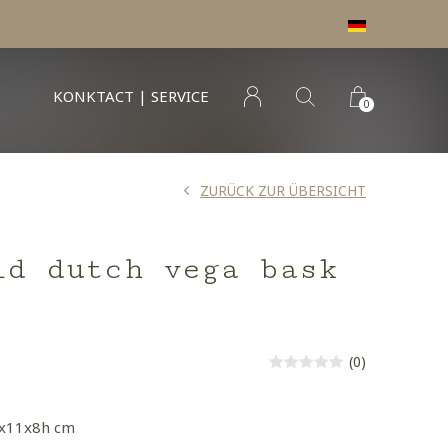
KONKTACT | SERVICE
0
ZURÜCK ZUR ÜBERSICHT
ld dutch vega bask
(0)
8x11x8h cm