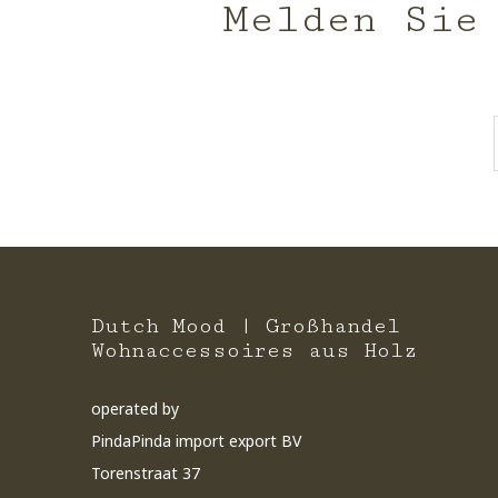
Melden Sie
Dutch Mood | Großhandel
Wohnaccessoires aus Holz
operated by
PindaPinda import export BV
Torenstraat 37