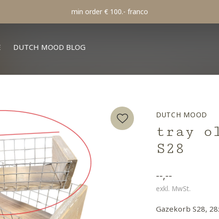
min order € 100.- franco
E
DUTCH MOOD BLOG
DUTCH MOOD
tray o
S28
--,--
exkl. MwSt.
Gazekorb S28, 2