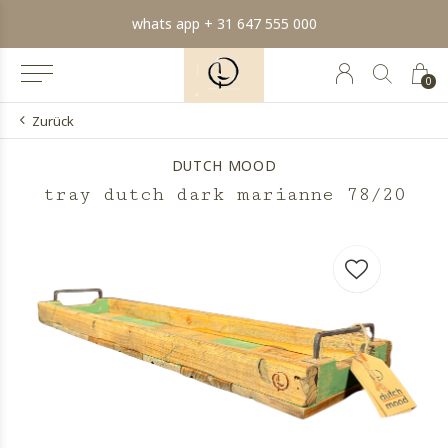
whats app + 31 647 555 000
0
Zurück
DUTCH MOOD
tray dutch dark marianne 78/20