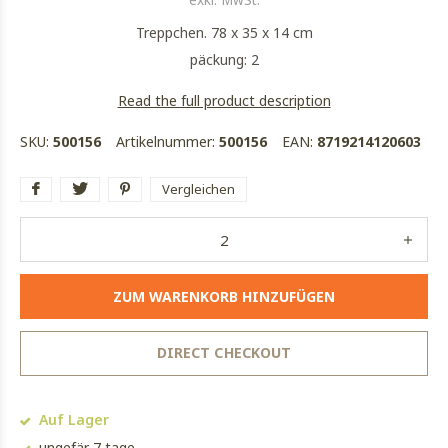
exkl. MwSt.
Treppchen. 78 x 35 x 14 cm
päckung: 2
Read the full product description
SKU:
500156
Artikelnummer:
500156
EAN:
8719214120603
Vergleichen
ZUM WARENKORB HINZUFÜGEN
DIRECT CHECKOUT
Auf Lager
ungefär 7 tage