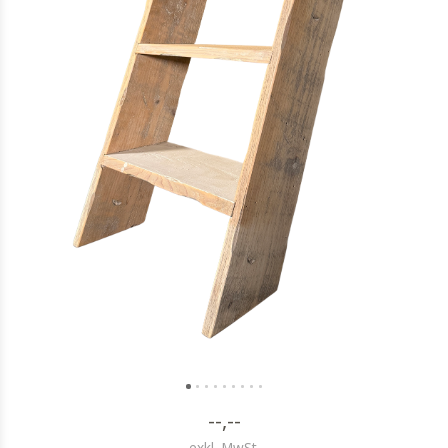
--,--