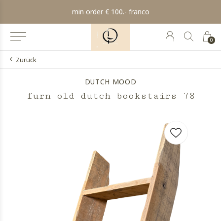
min order € 100.- franco
0
Zurück
DUTCH MOOD
furn old dutch bookstairs 78