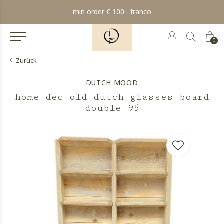
min order € 100.- franco
0
Zurück
DUTCH MOOD
home dec old dutch glasses board
double 95