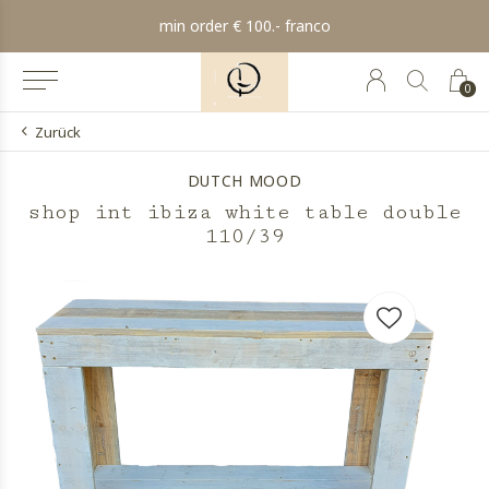
min order € 100.- franco
0
Zurück
DUTCH MOOD
shop int ibiza white table double
110/39